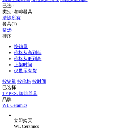
已选：
类别: 咖啡器具
清除所有
餐具(1)
筛选
排序
按销量
价格从高到低
价格从低到高
上架时间
仅显示有货
按销量
按价格
按时间
已选择
TYPES: 咖啡器具
品牌
WL Ceramics
立即购买
WL Ceramics