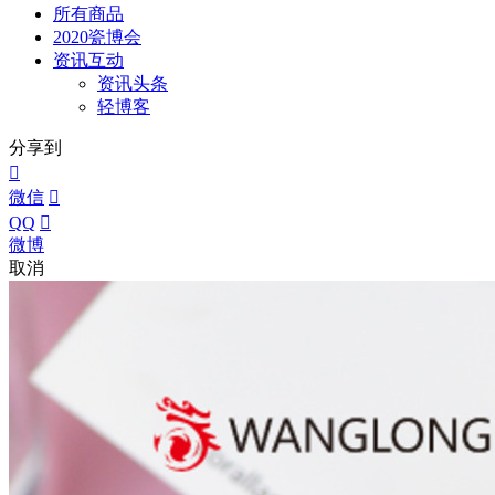
所有商品
2020瓷博会
资讯互动
资讯头条
轻博客
分享到

微信

QQ

微博
取消