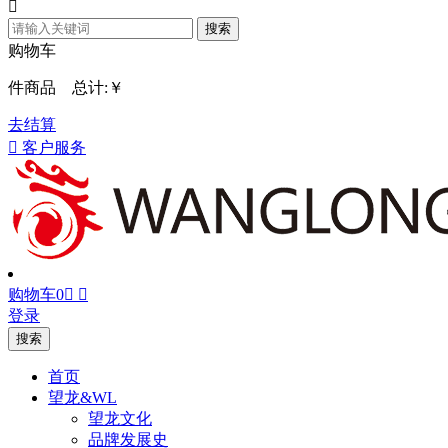

搜索
购物车
件商品 总计:
￥
去结算

客户服务
购物车
0


登录
搜索
首页
望龙&WL
望龙文化
品牌发展史